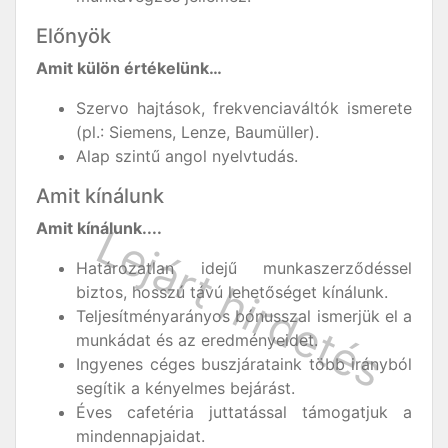
Előnyök
Amit külön értékelünk…
Szervo hajtások, frekvenciaváltók ismerete
(pl.: Siemens, Lenze, Baumüller).
Alap szintű angol nyelvtudás.
Amit kínálunk
Amit kínálunk....
Határozatlan idejű munkaszerződéssel
biztos, hosszú távú lehetőséget kínálunk.
Teljesítményarányos bónusszal ismerjük el a
munkádat és az eredményeidet.
Ingyenes céges buszjárataink több irányból
segítik a kényelmes bejárást.
Éves cafetéria juttatással támogatjuk a
mindennapjaidat.