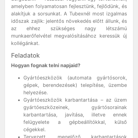
amelyben folyamatosan fejlesztünk, fejlődünk, és
alakítjuk a sorsunkat. A Tubexnél most izgalmas
időszak zajlik: jelentős növekedés előtt állunk, és
az ehhez szükséges nagy létszámú
munkaerőfelvétel megvalósításához keressük új
kollégánkat.
Feladatok
Hogyan fognak telni napjaid?
Gyártóeszközök (automata gyártósorok,
gépek, berendezések) telepítése, üzembe
helyezése.
Gyártóeszközök karbantartása – az üzem
gyártóeszközeinek, gyártósorainak
karbantartása, javítása, illetve ennek
felügyelete a gépbeállítókkal, külső
cégekkel.
Tervezett, megelőző karbantartások