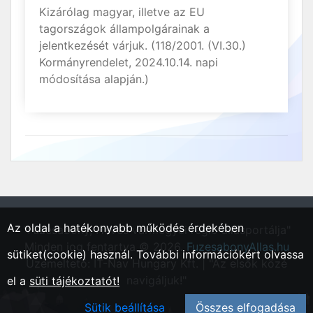
Kizárólag magyar, illetve az EU
tagországok állampolgárainak a
jelentkezését várjuk. (118/2001. (VI.30.)
Kormányrendelet, 2024.10.14. napi
módosítása alapján.)
Az oldal a hatékonyabb működés érdekében
"Füzesabony, Heves vármegyei régió állásportálja"
Minden jog fentartva © 2026.
FuzesabonyAllas.hu
sütiket(cookie) használ. További információkért olvassa
Üzemeltető: IT-Nav Hungary Kft. | "Az elsők közé
navigáljuk!"
el a
süti tájékoztatót!
Sütik beállítása
Összes elfogadása